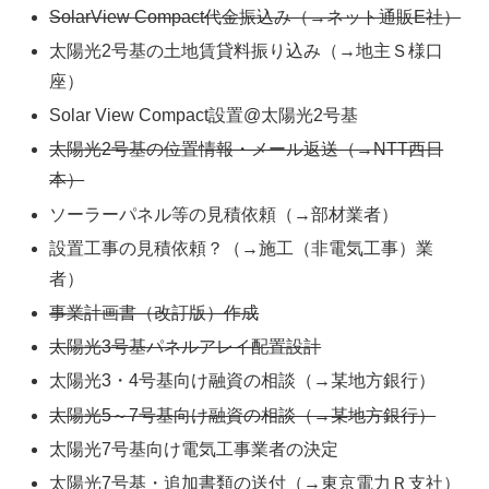
SolarView Compact代金振込み（→ネット通販E社）
太陽光2号基の土地賃貸料振り込み（→地主Ｓ様口
座）
Solar View Compact設置@太陽光2号基
太陽光2号基の位置情報・メール返送（→NTT西日
本）
ソーラーパネル等の見積依頼（→部材業者）
設置工事の見積依頼？（→施工（非電気工事）業
者）
事業計画書（改訂版）作成
太陽光3号基パネルアレイ配置設計
太陽光3・4号基向け融資の相談（→某地方銀行）
太陽光5～7号基向け融資の相談（→某地方銀行）
太陽光7号基向け電気工事業者の決定
太陽光7号基・追加書類の送付（→東京電力Ｒ支社）