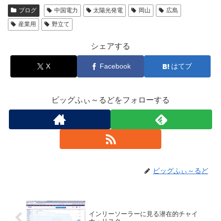
ブログ
中国電力
太陽光発電
岡山
広島
産業用
野立て
シェアする
X
Facebook
はてブ
ビッグふぃ～るどをフォローする
ビッグふぃ～るど
インリーソーラーに見る潜在的チャイ