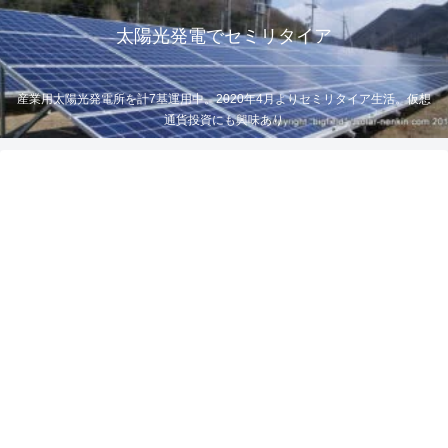
太陽光発電でセミリタイア
産業用太陽光発電所を計7基運用中。2020年4月よりセミリタイア生活。仮想
通貨投資にも興味あり