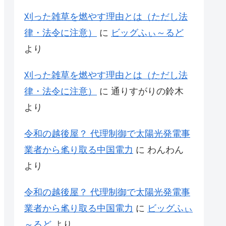
刈った雑草を燃やす理由とは（ただし法
律・法令に注意）
に
ビッグふぃ～るど
より
刈った雑草を燃やす理由とは（ただし法
律・法令に注意）
に
通りすがりの鈴木
より
令和の越後屋？ 代理制御で太陽光発電事
業者から毟り取る中国電力
に
わんわん
より
令和の越後屋？ 代理制御で太陽光発電事
業者から毟り取る中国電力
に
ビッグふぃ
～るど
より