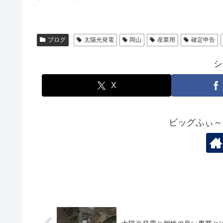
ブログ
太陽光発電
岡山
産業用
確定申告
シ
X
ビッグふぃ～