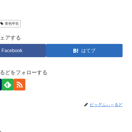
青色申告
ェアする
Facebook
はてブ
るどをフォローする
ビッグふぃ～るど