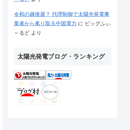
令和の越後屋？ 代理制御で太陽光発電事
業者から毟り取る中国電力
に
ビッグふぃ
～るど
より
太陽光発電ブログ・ランキング