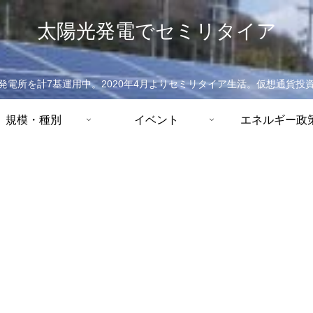
太陽光発電でセミリタイア
発電所を計7基運用中。2020年4月よりセミリタイア生活。仮想通貨投
規模・種別
イベント
エネルギー政