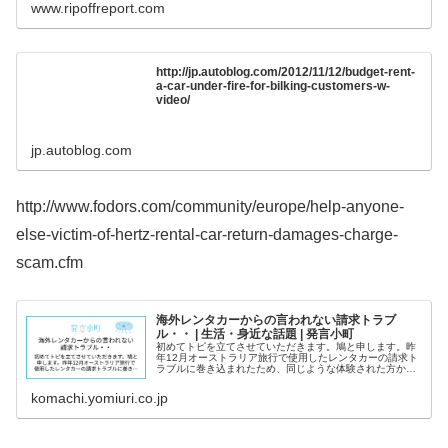
www.ripoffreport.com
http://jp.autoblog.com/2012/11/12/budget-rent-
a-car-under-fire-for-bilking-customers-w-
video/
jp.autoblog.com
http://www.fodors.com/community/europe/help-anyone-
else-victim-of-hertz-rental-car-return-damages-charge-
scam.cfm
海外レンタカーからの言われない請求トラブ
ル・・ | 生活・身近な話題 | 発言小町
初めてトピを立てさせていただきます。鳩と申します。昨
年12月オーストラリア旅行で使用したレンタカーの請求ト
ラブルに巻き込まれたため、同じような体験された方から
対処やご意見を伺えれば幸いです。時間内にも返却したに
も関わらず、超過料金と傷への賠...
komachi.yomiuri.co.jp