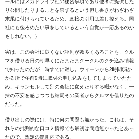
ールにはメガドライブ社の秘密事項であり他者に提供した
り公開したりすることを禁ずるという但し書きがわざわざ
末尾に付けられているため、直接の引用は差し控える。同
社にも後ろめたい事をしているという自覚が一応あるのか
もしれない。）
実は、この会社に良くない評判が数多くあることを、クル
マを借りる日の朝早くにたまたまグーグルのクチ込み情報
で知ったのだが、時すでに遅し。ウィーンから2時間弱か
かる所で午前9時に取材の申し込みをしてしまっていたた
め、キャンセルして別の会社に変えたりする暇がなく、一
抹の不安を感じつつも結局その業者からクルマを借りたの
だった。
借り出しの際には、特に何の問題も無かった。これは、そ
れらの批判的な口コミ情報でも最初は問題無かったとあっ
たので、想定の範囲内である。