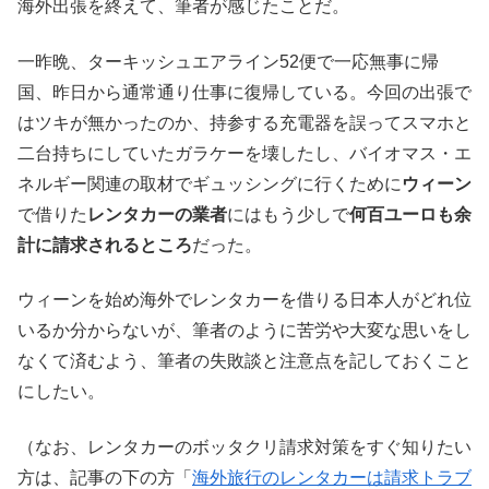
海外出張を終えて、筆者が感じたことだ。
一昨晩、ターキッシュエアライン52便で一応無事に帰
国、昨日から通常通り仕事に復帰している。今回の出張で
はツキが無かったのか、持参する充電器を誤ってスマホと
二台持ちにしていたガラケーを壊したし、バイオマス・エ
ネルギー関連の取材でギュッシングに行くために
ウィーン
で借りた
レンタカーの業者
にはもう少しで
何百ユーロも余
計に請求されるところ
だった。
ウィーンを始め海外でレンタカーを借りる日本人がどれ位
いるか分からないが、筆者のように苦労や大変な思いをし
なくて済むよう、筆者の失敗談と注意点を記しておくこと
にしたい。
（なお、レンタカーのボッタクリ請求対策をすぐ知りたい
方は、記事の下の方「
海外旅行のレンタカーは請求トラブ