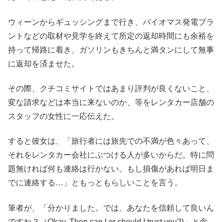
ウィーンからギュッシングまで行き、バイオマス発電プラ
ントなどの取材や見学を終えて所定の返却時間にも余裕を
持って帰路に着き、ガソリンもきちんと満タンにして無事
に返却を済ませた。
その際、クチコミサイトではあまり評判が良くないこと、
変な請求などは本当に来ないのか、等をレンタカー店舗の
スタッフの女性に一応伝えた。
すると彼女は、「旅行者には旅先での不満が色々あって、
それをレンタカー会社にぶつける人が多いからだ。特に問
題無ければ何も連絡は行かない、もし損傷があれば明日ま
でに連絡する…」ともっともらしいことを言う。
筆者が、「分かりました。では、あなたを信頼して良いん
ですね？（Okay. Then can I or should I trust you?)」と念