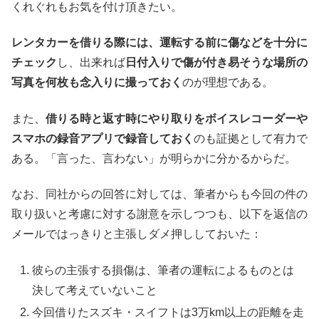
くれぐれもお気を付け頂きたい。
レンタカーを借りる際には、運転する前に傷などを十分に
チェック
し、出来れば
日付入りで傷が付き易そうな場所の
写真を何枚も念入りに撮っておく
のが理想である。
また、
借りる時と返す時にやり取りをボイスレコーダーや
スマホの録音アプリで録音しておく
のも証拠として有力で
ある。「言った、言わない」が明らかに分かるからだ。
なお、同社からの回答に対しては、筆者からも今回の件の
取り扱いと考慮に対する謝意を示しつつも、以下を返信の
メールではっきりと主張しダメ押ししておいた：
彼らの主張する損傷は、筆者の運転によるものとは
決して考えていないこと
今回借りたスズキ・スイフトは3万km以上の距離を走