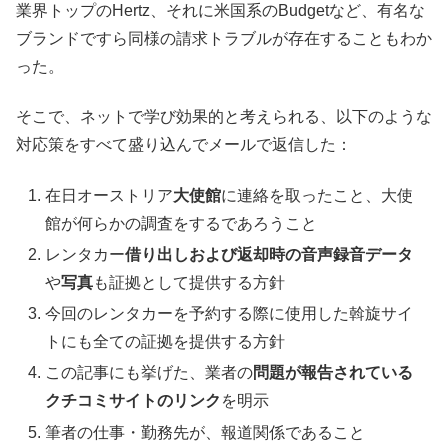
業界トップのHertz、それに米国系のBudgetなど、有名な
ブランドですら同様の請求トラブルが存在することもわか
った。
そこで、ネットで学び効果的と考えられる、以下のような
対応策をすべて盛り込んでメールで返信した：
在日オーストリア
大使館
に連絡を取ったこと、大使
館が何らかの調査をするであろうこと
レンタカー
借り出しおよび返却時の音声録音データ
や
写真
も証拠として提供する方針
今回のレンタカーを予約する際に使用した斡旋サイ
トにも全ての証拠を提供する方針
この記事にも挙げた、業者の
問題が報告されている
クチコミサイトのリンク
を明示
筆者の仕事・勤務先が、報道関係であること