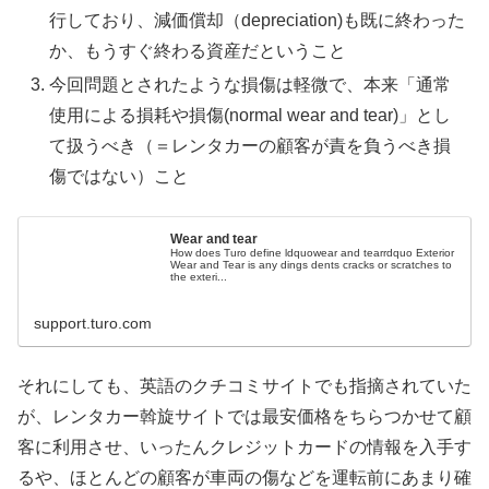
行しており、減価償却（depreciation)も既に終わった
か、もうすぐ終わる資産だということ
今回問題とされたような損傷は軽微で、本来「通常
使用による損耗や損傷(normal wear and tear)」とし
て扱うべき（＝レンタカーの顧客が責を負うべき損
傷ではない）こと
Wear and tear
How does Turo define ldquowear and tearrdquo Exterior
Wear and Tear is any dings dents cracks or scratches to
the exteri...
support.turo.com
それにしても、英語のクチコミサイトでも指摘されていた
が、レンタカー斡旋サイトでは最安価格をちらつかせて顧
客に利用させ、いったんクレジットカードの情報を入手す
るや、ほとんどの顧客が車両の傷などを運転前にあまり確