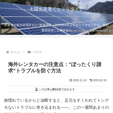
太陽光発電でセミリタイア
産業用太陽光発電所を計7基運用中。2020年4月よりセミリタイア生活。仮想
通貨投資にも興味あり
ホーム
ブログ
海外レンタカーの注意点：”ぼったくり請
求”トラブルを防ぐ方法
2015.11.10
2023.01.15
この記事は
約11分
で読めます。
旅慣れているからと油断すると、足元をすくわれてトンデ
モないトラブルに巻き込まれる――。この一週間あまりの