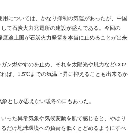
の使用については、かなり抑制の気運があったが、中国
として石炭火力発電所の建設が盛んである。今回の
や発展途上国が石炭火力発電を本当に止めることが出来
ガン燃やすのを止め、それを太陽光や風力などCO2
れば、1.5℃までの気温上昇に抑えることも出来るか
常気象としか思えない暖冬の日もあった。
ういった異常気象や気候変動を肌で感じると、やはり
きるだけ地球環境への負荷を低くとどめるようにすべ