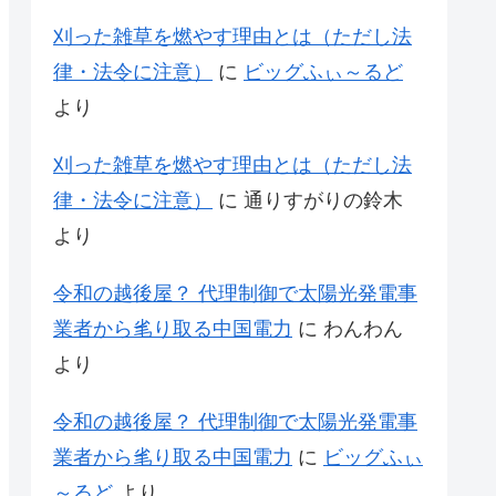
刈った雑草を燃やす理由とは（ただし法
律・法令に注意）
に
ビッグふぃ～るど
より
刈った雑草を燃やす理由とは（ただし法
律・法令に注意）
に
通りすがりの鈴木
より
令和の越後屋？ 代理制御で太陽光発電事
業者から毟り取る中国電力
に
わんわん
より
令和の越後屋？ 代理制御で太陽光発電事
業者から毟り取る中国電力
に
ビッグふぃ
～るど
より