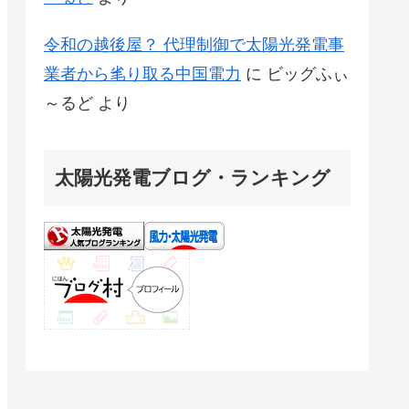
令和の越後屋？ 代理制御で太陽光発電事
業者から毟り取る中国電力
に
ビッグふぃ
～るど
より
太陽光発電ブログ・ランキング