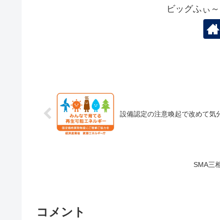
ビッグふぃ～
設備認定の注意喚起で改めて気
SMA三
コメント