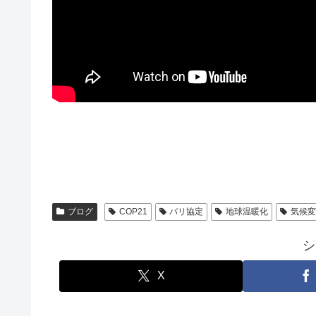
ブログ
COP21
パリ協定
地球温暖化
気候変
シ
X