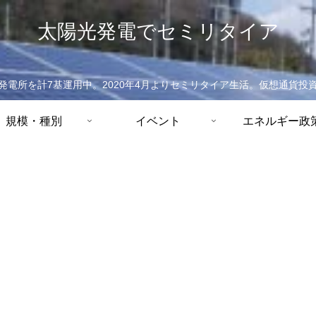
太陽光発電でセミリタイア
発電所を計7基運用中。2020年4月よりセミリタイア生活。仮想通貨投
規模・種別
イベント
エネルギー政