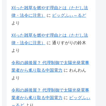
刈った雑草を燃やす理由とは（ただし法
律・法令に注意）
に
ビッグふぃ～るど
より
刈った雑草を燃やす理由とは（ただし法
律・法令に注意）
に
通りすがりの鈴木
より
令和の越後屋？ 代理制御で太陽光発電事
業者から毟り取る中国電力
に
わんわん
より
令和の越後屋？ 代理制御で太陽光発電事
業者から毟り取る中国電力
に
ビッグふぃ
～るど
より