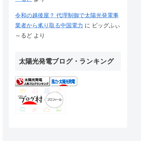
令和の越後屋？ 代理制御で太陽光発電事
業者から毟り取る中国電力
に
ビッグふぃ
～るど
より
太陽光発電ブログ・ランキング