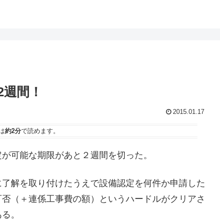
2週間！
2015.01.17
は
約2分
で読めます。
定が可能な期限があと２週間を切った。
に了解を取り付けたうえで設備認定を何件か申請した
可否（＋連係工事費の額）というハードルがクリアさ
ある。