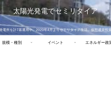
太陽光発電でセミリタイア
発電所を計7基運用中。2020年4月よりセミリタイア生活。仮想通貨投
規模・種別
イベント
エネルギー政