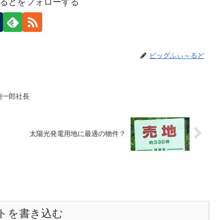
るどをフォローする
ビッグふぃ～るど
創一郎社長
太陽光発電用地に最適の物件？
トを書き込む