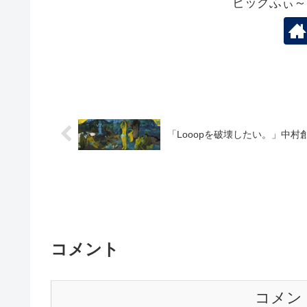
ビッグふぃ～
「Looopを破壊したい。」中村
コメント
コメン