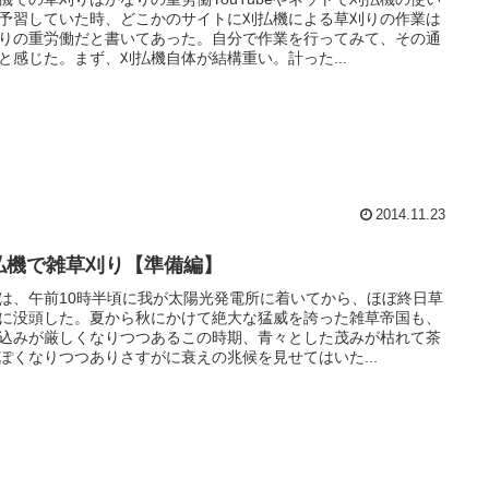
予習していた時、どこかのサイトに刈払機による草刈りの作業は
りの重労働だと書いてあった。自分で作業を行ってみて、その通
と感じた。まず、刈払機自体が結構重い。計った...
2014.11.23
払機で雑草刈り【準備編】
は、午前10時半頃に我が太陽光発電所に着いてから、ほぼ終日草
に没頭した。夏から秋にかけて絶大な猛威を誇った雑草帝国も、
込みが厳しくなりつつあるこの時期、青々とした茂みが枯れて茶
ぽくなりつつありさすがに衰えの兆候を見せてはいた...