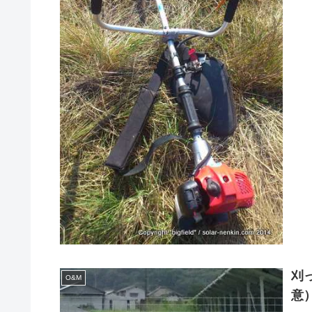
刈
O&M
意