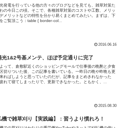
光発電を行っている他の方々のブログなどを見ても、雑草対策た
わの今日この頃。そこで、各種雑草対策のコストや工数、メリッ
デメリットなどの特性を分かり易くまとめてみたい。まずは、下
ご覧頂こう：table { border-col...
2016.06.16
陽光1&2号基メンテ、ほぼ予定通りに完了
よって、倉敷駅近くのショッピングモールで仕事後の晩酌と夕食
区切りついた後、この記事を書いている。一昨日の晩や昨晩も更
来ればしようと思っていたのだが、記事をまとめきれなかった
疲れて寝てしまったりで、更新できなかった。ともかく、...
2015.08.30
払機で雑草刈り【実践編】：習うより慣れろ！
機での草刈りはかなりの重労働YouTubeやネットで刈払機の使い