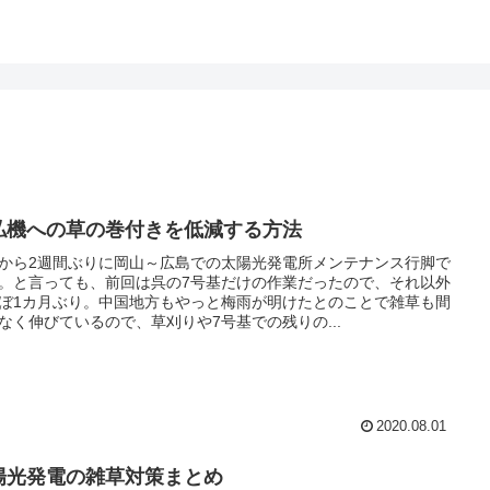
払機への草の巻付きを低減する方法
から2週間ぶりに岡山～広島での太陽光発電所メンテナンス行脚で
。と言っても、前回は呉の7号基だけの作業だったので、それ以外
ぼ1カ月ぶり。中国地方もやっと梅雨が明けたとのことで雑草も間
なく伸びているので、草刈りや7号基での残りの...
2020.08.01
陽光発電の雑草対策まとめ