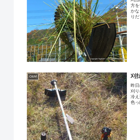
方を
かな
りだ
刈
O&M
昨日
刈り
冷え
色っ