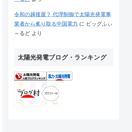
令和の越後屋？ 代理制御で太陽光発電事
業者から毟り取る中国電力
に
ビッグふぃ
～るど
より
太陽光発電ブログ・ランキング