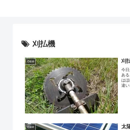
刈払機
刈
O&M
今日
ある
はほ
違い
太
O&M