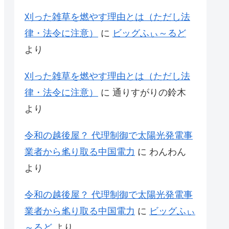
刈った雑草を燃やす理由とは（ただし法
律・法令に注意）
に
ビッグふぃ～るど
より
刈った雑草を燃やす理由とは（ただし法
律・法令に注意）
に
通りすがりの鈴木
より
令和の越後屋？ 代理制御で太陽光発電事
業者から毟り取る中国電力
に
わんわん
より
令和の越後屋？ 代理制御で太陽光発電事
業者から毟り取る中国電力
に
ビッグふぃ
～るど
より