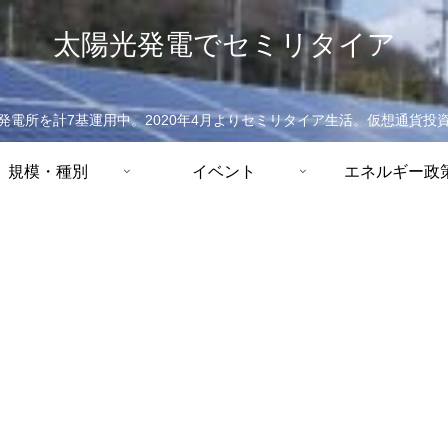
太陽光発電でセミリタイア
発電所を計7基運用中。2020年4月よりセミリタイア生活。仮想通貨投
規模・種別
イベント
エネルギー政