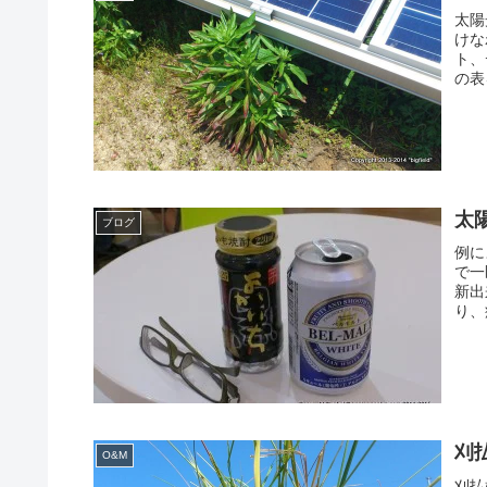
太陽
けな
ト、
の表を
太
ブログ
例に
で一
新出
り、
刈
O&M
刈払