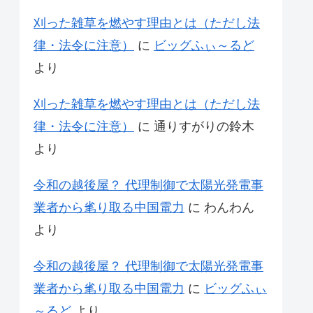
刈った雑草を燃やす理由とは（ただし法
律・法令に注意）
に
ビッグふぃ～るど
より
刈った雑草を燃やす理由とは（ただし法
律・法令に注意）
に
通りすがりの鈴木
より
令和の越後屋？ 代理制御で太陽光発電事
業者から毟り取る中国電力
に
わんわん
より
令和の越後屋？ 代理制御で太陽光発電事
業者から毟り取る中国電力
に
ビッグふぃ
～るど
より