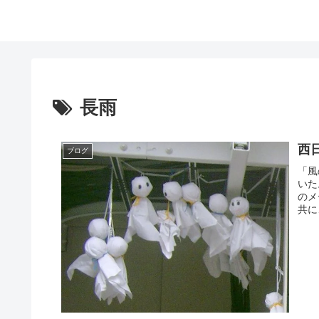
長雨
西
ブログ
「風
いた
のメ
共に