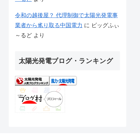
令和の越後屋？ 代理制御で太陽光発電事
業者から毟り取る中国電力
に
ビッグふぃ
～るど
より
太陽光発電ブログ・ランキング