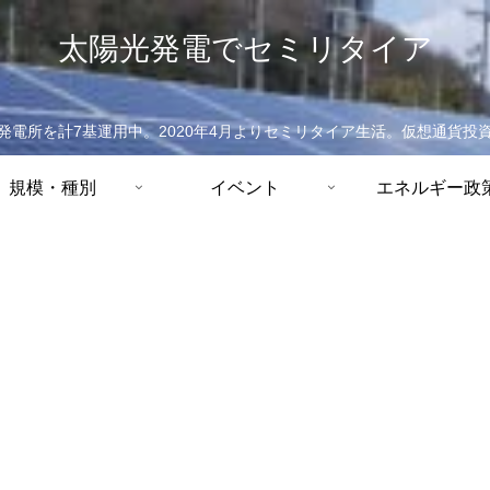
太陽光発電でセミリタイア
発電所を計7基運用中。2020年4月よりセミリタイア生活。仮想通貨投
規模・種別
イベント
エネルギー政