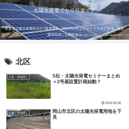
太陽光発電でセミリタイア
産業用太陽光発電所を計7基運用中。2020年4月よりセミリタイア生活。仮想
通貨投資にも興味あり
北区
S社・太陽光発電セミナーまとめ
土地・用地探し
＋2号基設置計画始動？
2014.09.06
岡山市北区の太陽光発電用地を下
土地・用地探し
見