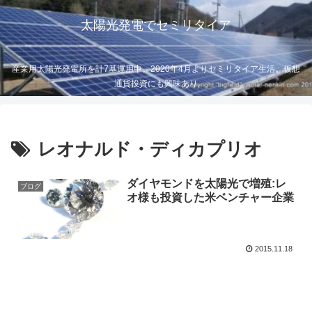
太陽光発電でセミリタイア
産業用太陽光発電所を計7基運用中。2020年4月よりセミリタイア生活。仮想
通貨投資にも興味あり
レオナルド・ディカプリオ
ダイヤモンドを太陽光で増殖:レ
ブログ
オ様も投資した米ベンチャー企業
2015.11.18